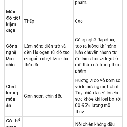
phẩm.
Mức
độ tiết
Thấp
Cao
kiệm
điện
Công nghệ Rapid Air,
Công
Làm nóng điện trở và
tạo ra luồng khí nóng
nghệ
đèn Halogen từ đó tạo
luân chuyển nhanh từ
làm
ra nguồn nhiệt làm chín
đó làm chín và loại bỏ
chín
thức ăn
mỡ thừa có trong thực
phẩm
Hương vị có vẻ kém so
Chất
với lò nướng một chút.
lượng
Tuy nhiên lại có lợi cho
Giòn ngon, chín đều
món
sức khỏe khi loại bỏ tới
ăn
80-95% lượng mỡ
thừa.
Có thể
Nồi chiên không dầu