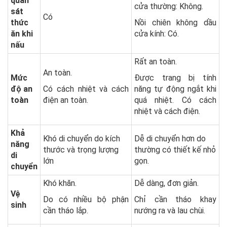
quan
cửa thường: Không.
sát
Có
thức
Nồi chiên không dầu
ăn khi
cửa kính: Có.
nấu
Rất an toàn.
An toàn.
Mức
Được trang bị tính
độ an
Có cách nhiệt và cách
năng tự động ngắt khi
toàn
điện an toàn.
quá nhiệt. Có cách
nhiệt và cách điện.
Khả
Khó di chuyển do kích
Dễ di chuyển hơn do
năng
thước và trọng lượng
thường có thiết kế nhỏ
di
lớn
gọn.
chuyển
Khó khăn.
Dễ dàng, đơn giản.
Vệ
Do có nhiều bộ phận
Chỉ cần tháo khay
sinh
cần tháo lắp.
nướng ra và lau chùi.