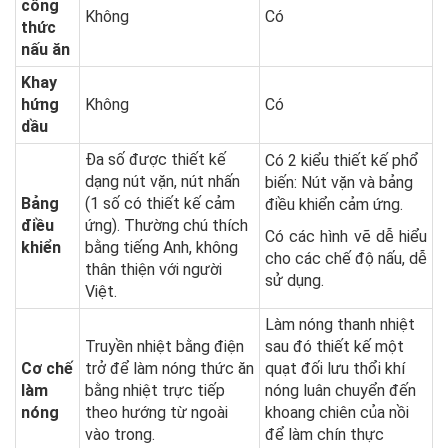
công
Không
Có
thức
nấu ăn
Khay
hứng
Không
Có
dầu
Đa số được thiết kế
Có 2 kiểu thiết kế phổ
dạng nút vặn, nút nhấn
biến: Nút vặn và bảng
Bảng
(1 số có thiết kế cảm
điều khiển cảm ứng.
điều
ứng). Thường chú thích
Có các hình vẽ dễ hiểu
khiển
bằng tiếng Anh, không
cho các chế độ nấu, dễ
thân thiện với người
sử dụng.
Việt.
Làm nóng thanh nhiệt
Truyền nhiệt bằng điện
sau đó thiết kế một
Cơ chế
trở để làm nóng thức ăn
quạt đối lưu thổi khí
làm
bằng nhiệt trực tiếp
nóng luân chuyển đến
nóng
theo hướng từ ngoài
khoang chiên của nồi
vào trong.
để làm chín thực