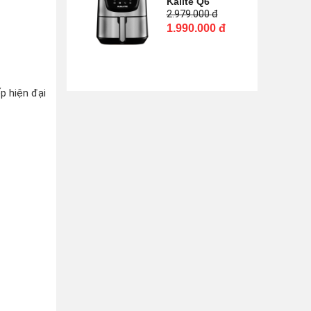
Kalite Q6
2.979.000
đ
1.990.000
đ
p hiện đại