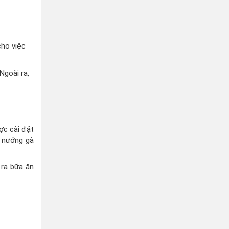
cho việc
Ngoài ra,
ợc cài đặt
, nướng gà
 ra bữa ăn