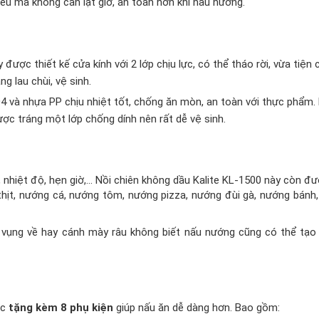
ều mà không cần lật giở, an toàn hơn khi nấu nướng.
ược thiết kế cửa kính với 2 lớp chịu lực, có thể tháo rời, vừa tiện 
g lau chùi, vệ sinh.
4 và nhựa PP chịu nhiệt tốt, chống ăn mòn, an toàn với thực phẩm. 
ược tráng một lớp chống dính nên rất dễ vệ sinh.
, nhiệt độ, hẹn giờ,… Nồi chiên không dầu Kalite KL-1500 này còn đư
 thịt, nướng cá, nướng tôm, nướng pizza, nướng đùi gà, nướng bánh
g vụng về hay cánh mày râu không biết nấu nướng cũng có thể tạo
ợc
tặng kèm 8 phụ kiện
giúp nấu ăn dễ dàng hơn. Bao gồm: