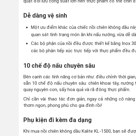
quạt đối lưu công suất lớn nên thực phẩm có thể chín đ
Dễ dàng vệ sinh
Một ưu điểm khác của chiếc nồi chiên không dầu này đ
quan sát tình trạng món ăn khi nấu nướng, vừa dễ dàn
Các bộ phận của nồi đều được thiết kế bằng Inox 30
các bộ phận tiếp xúc trực tiếp với thực phẩm đều đ
10 chế độ nấu chuyên sâu
Bên cạnh các tính năng cơ bản như: điều chỉnh thời gian
sẵn 10 chế độ nấu chuyên sâu:
chiên khoai tây, nướng
quay nguyên con, sấy hoa quả và rã đông thực phẩm.
Chỉ cần vài thao tác đơn giản, ngay cả những cô nàn
thơm ngon, phong phú cho gia đình rồi!
Phụ kiện đi kèm đa dạng
Khi mua nồi chiên không dầu Kalite KL-1500, bạn sẽ đư