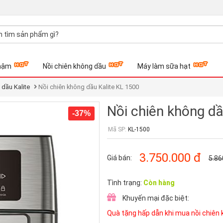
hậm
Nồi chiên không dầu
Máy làm sữa hạt
 dầu Kalite
Nồi chiên không dầu Kalite KL 1500
Nồi chiên không dầ
-37%
Mã SP:
KL-1500
3.750.000
đ
Giá bán:
5.86
Tình trạng:
Còn hàng
Khuyến mại đặc biệt:
Quà tặng hấp dẫn khi mua nồi chiên 