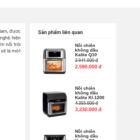
 Nam, được
Sản phẩm liên quan
 nghệ hiện
ểm nổi trội
Nồi chiên
không dầu
 sẽ là một
Kalite Q10
3.941.000
đ
2.590.000
đ
Nồi chiên
không dầu
Kalite Kl-1200
4.355.000
đ
3.230.000
đ
Nồi chiên
không dầu