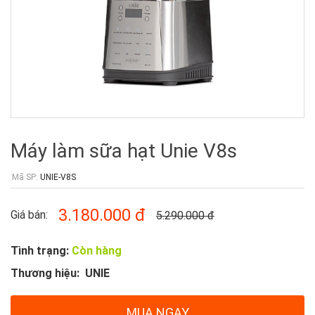
Máy làm sữa hạt Unie V8s
Mã SP:
UNIE-V8S
3.180.000
đ
Giá bán:
5.290.000
đ
Tình trạng:
Còn hàng
Thương hiệu:
UNIE
MUA NGAY